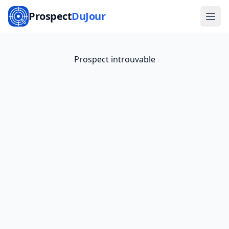
Prospect
DuJour
Prospect introuvable