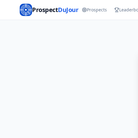
Prospect
DuJour
Prospects
Leaderb